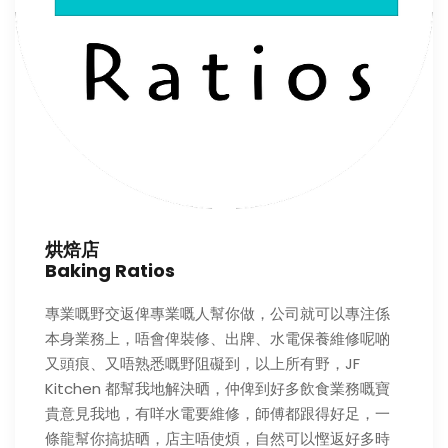
烘焙店
Baking Ratios
專業嘅野交返俾專業嘅人幫你做，公司就可以專注係
本身業務上，唔會俾裝修、出牌、水電保養維修呢啲
又頭痕、又唔熟悉嘅野阻礙到，以上所有野，JF
Kitchen 都幫我地解決晒，仲俾到好多飲食業務嘅寶
貴意見我地，有咩水電要維修，師傅都跟得好足，一
條龍幫你搞掂晒，店主唔使煩，自然可以慳返好多時