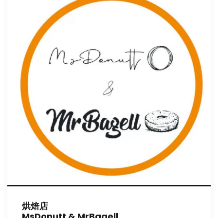
烘焙店
MsDonutt & MrBagell