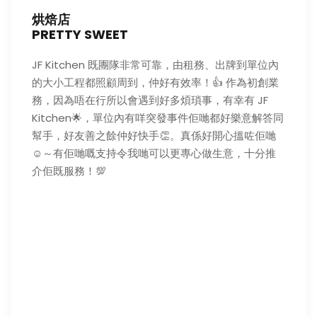
烘焙店
PRETTY SWEET
JF Kitchen 既團隊非常可靠，由租務、出牌到單位內
的大小工程都照顧周到，仲好有效率！👍 作為初創業
務，因為唔在行所以會遇到好多煩瑣事，有幸有 JF
Kitchen🌟，單位內有咩突發事件佢哋都好樂意解答同
幫手，好友善之餘仲好快手👏。真係好開心搵咗佢哋
☺️～有佢哋嘅支持令我哋可以更專心做生意，十分推
介佢既服務！💯