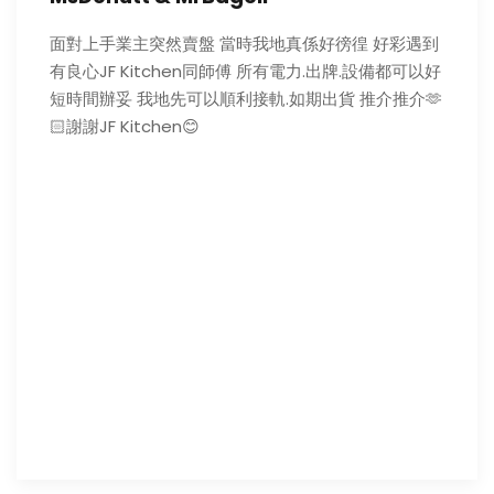
面對上手業主突然賣盤 當時我地真係好徬徨 好彩遇到
有良心JF Kitchen同師傅 所有電力.出牌.設備都可以好
短時間辦妥 我地先可以順利接軌.如期出貨 推介推介🫶
🏻謝謝JF Kitchen😊