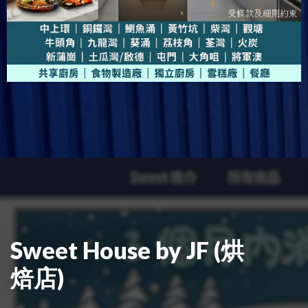
Sweet House by JF (烘
焙店)