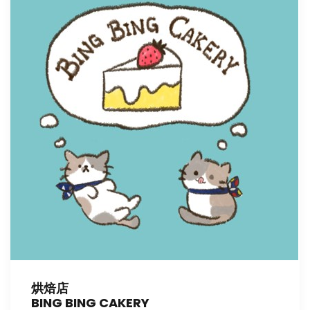
烘焙店
BING BING CAKERY