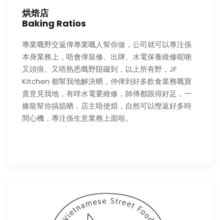
烘焙店
Baking Ratios
專業嘅野交返俾專業嘅人幫你做，公司就可以專注係
本身業務上，唔會俾裝修、出牌、水電保養維修呢啲
又頭痕、又唔熟悉嘅野阻礙到，以上所有野，JF
Kitchen 都幫我地解決晒，仲俾到好多飲食業務嘅寶
貴意見我地，有咩水電要維修，師傅都跟得好足，一
條龍幫你搞掂晒，店主唔使煩，自然可以慳返好多時
間心機，專注係生意業務上面啦。