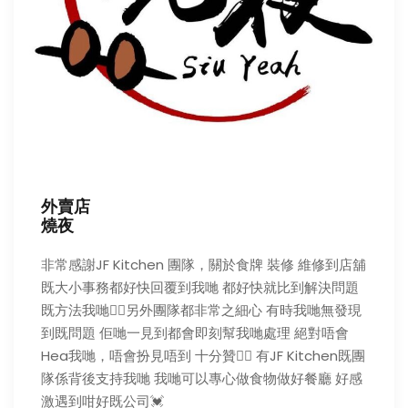
外賣店
燒夜
非常感謝JF Kitchen 團隊，關於食牌 裝修 維修到店舖
既大小事務都好快回覆到我哋 都好快就比到解決問題
既方法我哋👍🏻另外團隊都非常之細心 有時我哋無發現
到既問題 佢哋一見到都會即刻幫我哋處理 絕對唔會
Hea我哋，唔會扮見唔到 十分贊👍🏻 有JF Kitchen既團
隊係背後支持我哋 我哋可以專心做食物做好餐廳 好感
激遇到咁好既公司💓