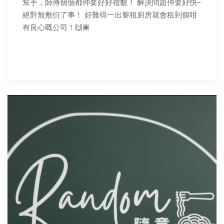
幫手，師傅個個都仲要好好禮貌！ 解決問題仲要好快~
絕對無敷衍了事！ 好難得一出黎租廚房就會租到個咁
有良心嘅公司！🙌🏿