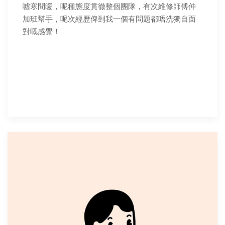
噓寒問暖，呢種態度貫徹整個團隊，有次維修師傅仲
加班幫手，呢次經歷俾到我一個有問題都唔洗獨自面
對嘅感覺！