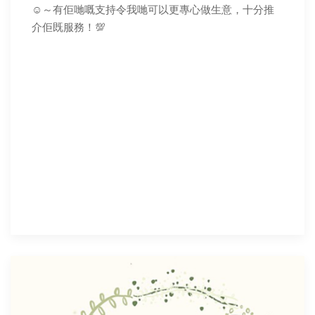
☺️～有佢哋嘅支持令我哋可以更專心做生意，十分推
介佢既服務！💯