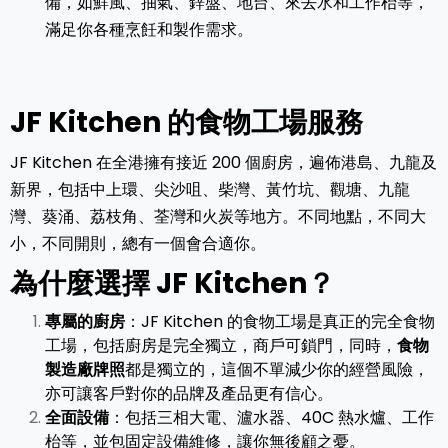
備，如鮮風、抽氣、鋅盤、地台、來去水和工作枱等，
滿足你各種烹飪和製作需求。
JF Kitchen 的食物工場服務
JF Kitchen 在全港擁有接近 200 個廚房，遍佈港島、九龍及
新界，包括中上環、尖沙咀、柴灣、黃竹坑、觀塘、九龍
灣、葵涌、荔枝角、荃灣和火炭等地方。不同地點，不同大
小，不同開則，總有一個會合適你。
為什麼選擇 JF Kitchen？
專屬的廚房
：JF Kitchen 的食物工場是真正的完全食物
工場，包括廚房是完全獨立，商戶可鎖門，同時，
食物
製造廠牌照
都是獨立的，這個不單減少你的經營風險，
亦可讓客戶對你的品牌及產品更有信心。
全面設備
：包括三相大電、瀘水器、40C 熱水爐、工作
枱等，並包固定設備維修，讓你無後顧之憂。